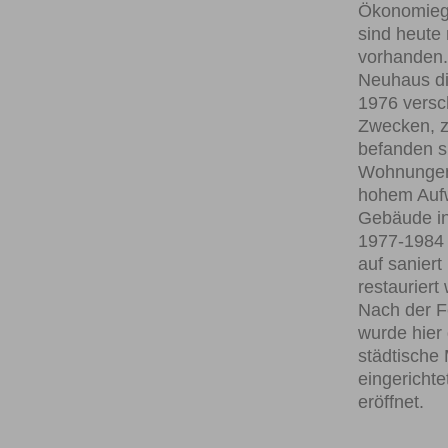
Ökonomie
sind heute 
vorhanden
Neuhaus di
1976 versc
Zwecken, z
befanden s
Wohnungen 
hohem Aufw
Gebäude in
1977-1984
auf saniert
restauriert
Nach der Fe
wurde hier
städtisch
eingericht
eröffnet.