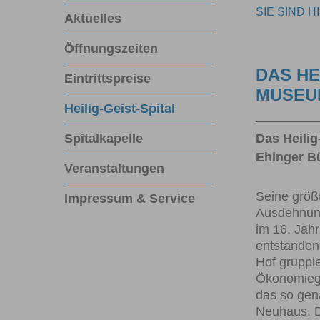
SIE SIND H
Aktuelles
Öffnungszeiten
DAS HE
Eintrittspreise
MUSEU
Heilig-Geist-Spital
Spitalkapelle
Das Heilig
Ehinger B
Veranstaltungen
Seine größ
Impressum & Service
Ausdehnung
im 16. Jah
entstanden
Hof gruppie
Ökonomieg
das so gen
Neuhaus. 