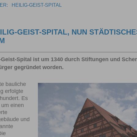
IER:
HEILIG-GEIST-SPITAL
ILIG-GEIST-SPITAL, NUN STÄDTISCHE
M
-Geist-Spital ist um 1340 durch Stiftungen und Sch
ürger gegründet worden.
te bauliche
 erfolgte
rhundert. Es
 um einen
rte
ebäude und
annte
Die