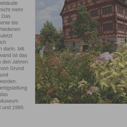
gebäude
nicht mehr
. Das
ente bis
hiedenen
uletzt
ich
darin. Mit
and ist das
 den Jahren
 von Grund
 und
 worden.
rtigstellung
 das
e Museum
et und 1985