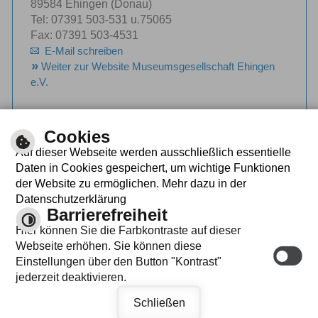
89584 Ehingen (Donau)
Tel: 07391 503-531 u.75065
Fax: 07391 503-4531
E-Mail schreiben
Weiter zur Website Museumsgesellschaft Ehingen
e.V.
Cookies
Auf dieser Webseite werden ausschließlich essentielle
Daten in Cookies gespeichert, um wichtige Funktionen
der Website zu ermöglichen. Mehr dazu in der
Rathaus
Datenschutzerklärung
|
|
Marktplatz 1
Barrierefreiheit
Hier können Sie die Farbkontraste auf dieser
|
89584 Ehingen (Donau)
Tel.: (07391) 503-0
Webseite erhöhen. Sie können diese
Einstellungen über den Button "Kontrast"
|
|
|
Fax: (07391) 503-222
E-Mail schreiben
jederzeit deaktivieren.
Schließen
|
Datenschutzerklärung
Barrierefreiheit